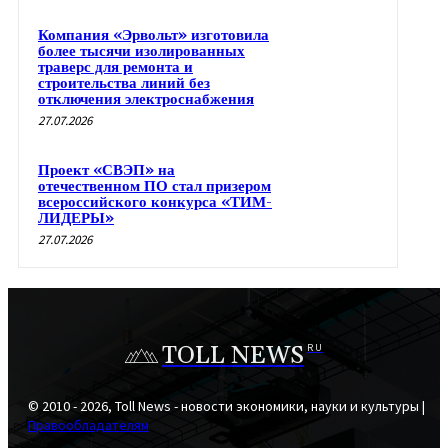
Компания «Эрвольт» изготовила
более тысячи изолированных
траверс для ремонта и
строительства линий без
отключения электроснабжения
27.07.2026
Проект «СВЭП» на
отечественном ПО стал призером
всероссийского конкурса «ТИМ-
ЛИДЕРЫ»
27.07.2026
TOLL NEWS
RU
© 2010 - 2026, Toll News - новости экономики, науки и культуры |
Правообладателям