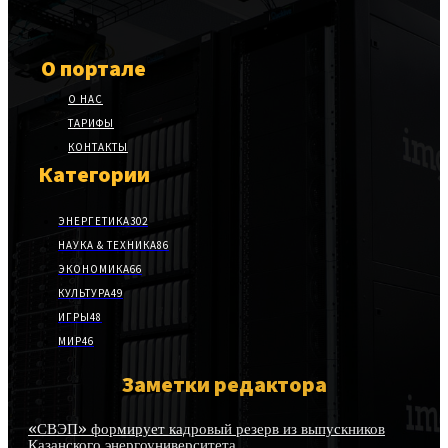
О портале
О НАС
ТАРИФЫ
КОНТАКТЫ
Категории
ЭНЕРГЕТИКА
302
НАУКА & ТЕХНИКА
86
ЭКОНОМИКА
66
КУЛЬТУРА
49
ИГРЫ
48
МИР
46
Заметки редактора
«СВЭП» формирует кадровый резерв из выпускников
Казанского энергоуниверситета