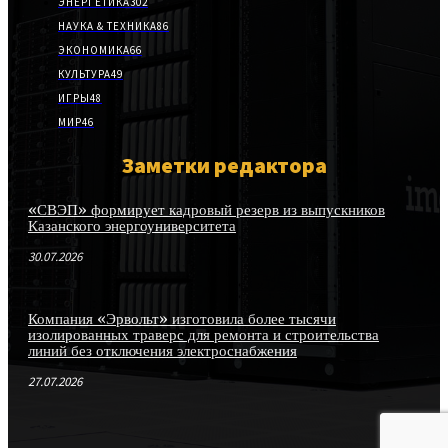
ЭНЕРГЕТИКА
302
НАУКА & ТЕХНИКА
86
ЭКОНОМИКА
66
КУЛЬТУРА
49
ИГРЫ
48
МИР
46
Заметки редактора
«СВЭП» формирует кадровый резерв из выпускников
Казанского энергоуниверситета
30.07.2026
Компания «Эрвольт» изготовила более тысячи
изолированных траверс для ремонта и строительства
линий без отключения электроснабжения
27.07.2026