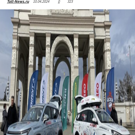
10.04.2024
0
323
Toll-News.ru