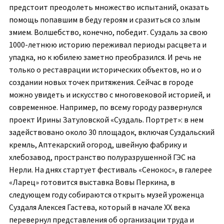
предстоит преодолеть множество испытаний, оказать
помощь попавшим в беду героям и сразиться со злым
змием. Волшебство, конечно, победит. Суздаль за свою
1000-летнюю историю переживал периоды расцвета и
упадка, но к юбилею заметно преобразился. И речь не
только о реставрации исторических объектов, но и о
создании новых точек притяжения. Сейчас в городе
можно увидеть и искусство с многовековой историей, и
современное. Например, по всему городу развернулся
проект Ирины Затуловской «Суздаль. Портрет»: в нем
задействовано около 30 площадок, включая Суздальский
кремль, Аптекарский огород, швейную фабрику и
хлебозавод, пространство полуразрушенной ГЭС на
Нерли. На днях стартует фестиваль «Сенокос», в галерее
«Ларец» готовится выставка Вовы Перкина, в
следующем году собираются открыть музей уроженца
Суздаля Алексея Гастева, который в начале ХХ века
перевернул представления об организации труда и