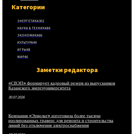
Категории
ЭНЕРГЕТИКА
302
НАУКА & ТЕХНИКА
86
ЭКОНОМИКА
66
КУЛЬТУРА
49
ИГРЫ
48
МИР
46
Заметки редактора
«СВЭП» формирует кадровый резерв из выпускников
Казанского энергоуниверситета
30.07.2026
Компания «Эрвольт» изготовила более тысячи
изолированных траверс для ремонта и строительства
линий без отключения электроснабжения