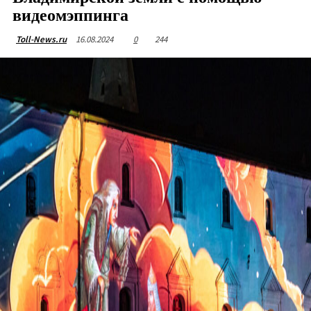
видеомэппинга
16.08.2024
0
244
Toll-News.ru