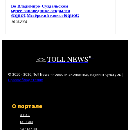
Во Владимиро-Суздальском
музее-заповеднике открылся
&quot;Мстёрский ковчег&quot;
16.05.2026
TOLL NEWS
RU
© 2010 - 2026, Toll News - новости экономики, науки и культуры |
Правообладателям
О портале
О НАС
ТАРИФЫ
КОНТАКТЫ