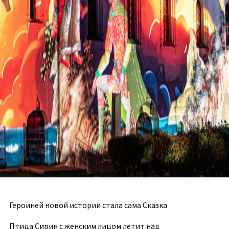
Героиней новой истории стала сама Сказка
Птица Сирин с женским лицом летит над