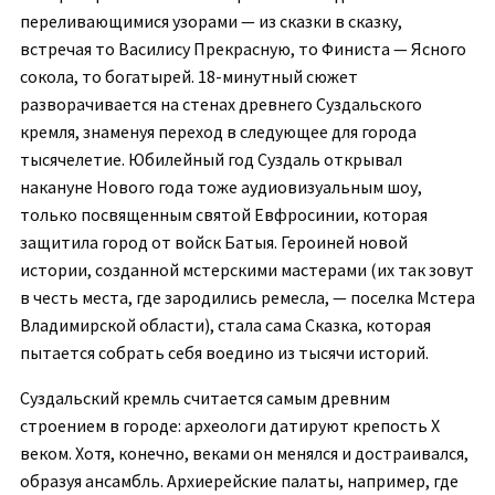
переливающимися узорами — из сказки в сказку,
встречая то Василису Прекрасную, то Финиста — Ясного
сокола, то богатырей. 18-минутный сюжет
разворачивается на стенах древнего Суздальского
кремля, знаменуя переход в следующее для города
тысячелетие. Юбилейный год Суздаль открывал
накануне Нового года тоже аудиовизуальным шоу,
только посвященным святой Евфросинии, которая
защитила город от войск Батыя. Героиней новой
истории, созданной мстерскими мастерами (их так зовут
в честь места, где зародились ремесла, — поселка Мстера
Владимирской области), стала сама Сказка, которая
пытается собрать себя воедино из тысячи историй.
Суздальский кремль считается самым древним
строением в городе: археологи датируют крепость Х
веком. Хотя, конечно, веками он менялся и достраивался,
образуя ансамбль. Архиерейские палаты, например, где