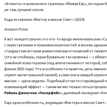
«Атланты» и шпионского триллера «Убивая Еву», которым У
уж там, лучшем) сезоне.
Кадр из сериала «Мистер и миссис Смит» (2024)
Amazon Prime
А вот концептуально это что-то вроде миллениальских «Сц
с перестрелками и ломанием конечностей: в восемь здешни
стандартная история романтических отношений от первого
(это не спойлеры, серии буквально так названы) — с обяз
семейной психотерапии (под впечатлением от которой, соб
фильм 2005 года). Что в особенности приятно, речь именно
служит магистральной линией, а сами они в каждой серии
миссии — «дела недели». Подобный отчасти старомодный 
освежающий эффект — таким же мог похвастаться прошл
Райана Джонсона «Покерфейс»
, духовный наследник «Ко
Еще одна особенность, роднящая «Мистера и миссис Смит»