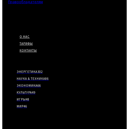
Правообладателям
О портале
О НАС
ТАРИФЫ
КОНТАКТЫ
Категории
ЭНЕРГЕТИКА
302
НАУКА & ТЕХНИКА
86
ЭКОНОМИКА
66
КУЛЬТУРА
49
ИГРЫ
48
МИР
46
Заметки редактора