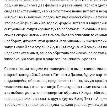
под ним вышли уже два фильма и два сериала, толком друг с
свидетельствующих, что что-то такое вечно витает в возду
миссис Смит» наконец подгоняет имеющееся сборище тезок
это ремейк фильма 2005 года с Брэдом Питтом и Анджелин
сексуальные супруги узнают, что работают шпионами в ко
сюжет скорее напоминает смесь быстро сгинувшего сериала
наоборот, двух агентов делали напарниками) и эксцентри
запустившей всю эту линейку в 1941 году (в ней семейная п
недействительным, заново обретала свой союз, плюс там ж
живописную локацию в виде горнолыжного курорта).
С некоторыми вещами из приведенного выше списка тягать
с одной: комедийный экшн с Питтом и Джоли, будучи карти
выдающейся, образовал, предположительно, самую красиву
человечества, то как минимум Голливуда (оставим пока за 
эта любовь достаточно скверным образом). Когда тебя зов
площадке начинают спать друг с другом Брэд Питт и Анд
тебе можно только позавидовать: кино удалось уже на этом