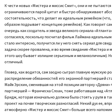
К чести новых «Мистера и миссис Смит», они и не пытаются 
ограничиваются парой цитат и быстро обнаруживают абс
состоятельность, что делает их идеальным ремейком (что,
образом подрывает концепцию ремейков). Как говорит сам
очередь как создатель и звезда великого сериала «Атланта»
согласился, поскольку посчитал фильм Лаймана идеальным к
стало интересно, получится ли у него снять сериал для сви
задача скорее провалена, и во время свидания «Мистера и 
этого шоу бывает излишне серьезным и меланхоличным). Н
отличный.
Гловер, как водится, сам заодно сыграл главную мужскую р
распределение обязанностей: его экранной партнершей ст
Майя Эрскин, сменившая на этой позиции авторку «Дряни»
партнершей — Франческа Слоан, тоже работавшая над «Атл
Бридж, которая изначально должна была стоять у руля в та
проект на почве творческих разногласий. Некий дух ее, впр
атмосферно «Мистер и миссис Смит» больше всего напоми