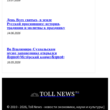
13.07.2026
День Всех святых, в земле
Русской просиявших: история,
традиции и молитвы к празднику
14.06.2026
Во Владимиро-Суздальском
музее-заповеднике открылся
&quot;Мстёрский ковчег&quot;
16.05.2026
TOLL NEWS
RU
© 2010 - 2026, Toll News - новости экономики, науки и культуры |