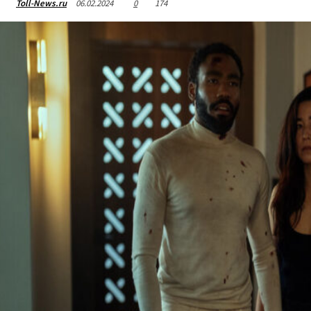
06.02.2024
0
174
Toll-News.ru