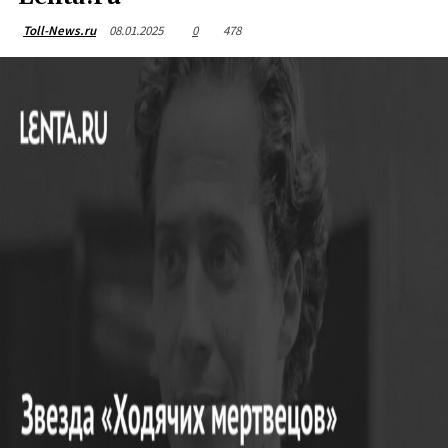
08.01.2025
0
478
Toll-News.ru