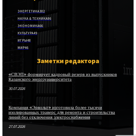
ЭНЕРГЕТИКА
302
НАУКА & ТЕХНИКА
86
ЭКОНОМИКА
66
КУЛЬТУРА
49
ИГРЫ
48
МИР
46
Заметки редактора
«СВЭП» формирует кадровый резерв из выпускников
Казанского энергоуниверситета
30.07.2026
Компания «Эрвольт» изготовила более тысячи
изолированных траверс для ремонта и строительства
линий без отключения электроснабжения
27.07.2026