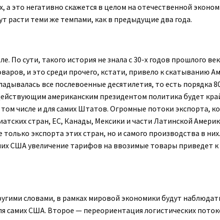
х, а это негативно скажется в целом на отечественной эконом
ут расти теми же темпами, как в предыдущие два года.
 По сути, такого история не знала с 30-х годов прошлого век
ров, и это среди прочего, кстати, привело к скатыванию А
ладывалась все послевоенные десятилетия, то есть порядка 80
действующим американским президентом политика будет кра
в том числе и для самих Штатов. Огромные потоки экспорта, к
иатских стран, ЕС, Канады, Мексики и части Латинской Америк
 только экспорта этих стран, но и самого производства в них
мих США увеличение тарифов на ввозимые товары приведет к 
угими словами, в рамках мировой экономики будут наблюдат
ля самих США. Второе — переориентация логистических поток