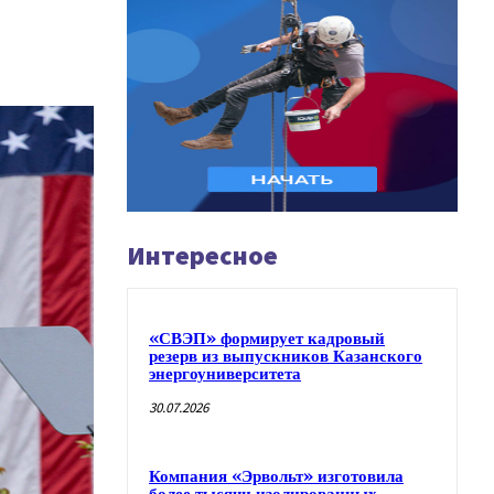
Интересное
«СВЭП» формирует кадровый
резерв из выпускников Казанского
энергоуниверситета
30.07.2026
Компания «Эрвольт» изготовила