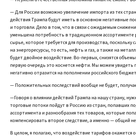
— Для России возможно увеличение импорта из тех стран,
действия Трампа будут иметь в основном негативные п
и торговли. Дело в том, что в связи с ожидаемым сниже
уменьшена потребность в традиционном ассортименте рос
сырье, которое требуется для производства, поскольку 
на энергоресурсы, то есть, нефть и газ, а также на мета
будет двойное воздействие. Во-первых, снизятся объемы 
первую очередь это коснется нефти. Мы можем увидеть па
негативно отразится на пополнении российского бюджета,
— Положительных последствий вообще не будет, получа
—Говоря о влиянии действий Трампа на нашу страну, ну
торговые потоки пойдут в Россию из стран, попавших п
ассортимента и разнообразия тех товаров, которые попа
компенсировать второе следствие, а именно — общий н
В целом, я полагаю, что воздействие тарифов окажется 