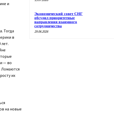
ике и
Экономический совет СНГ
обсудил приоритетные
направления взаимного
сотрудничества
а. Тогда
29.06.2026
мерики в
 лет.
йне
оторые
и — во
. Ломаются
росту их
ься
ов на новые