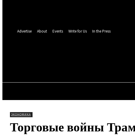
восстановление пароля
Восстановите свой пароль
Ваш адрес электронной почты
Пароль будет выслан Вам по электронной почте.
Advertise
About
Events
Write for Us
In the Press
TOLL N
20.8
C
Мюнхен
Пятница, 7 августа, 2026
ОБЩЕСТВО
МИР
ПРО
ЭКОНОМИКА
Торговые войны Трам