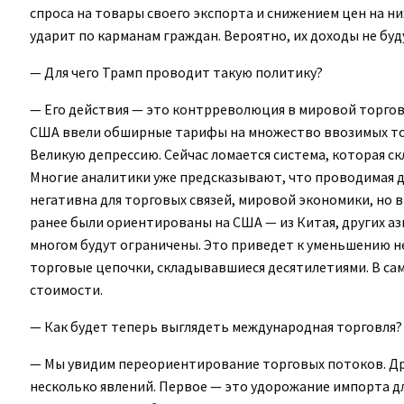
спроса на товары своего экспорта и снижением цен на ни
ударит по карманам граждан. Вероятно, их доходы не буд
— Для чего Трамп проводит такую политику?
— Его действия — это контрреволюция в мировой торговле.
США ввели обширные тарифы на множество ввозимых това
Великую депрессию. Сейчас ломается система, которая ск
Многие аналитики уже предсказывают, что проводимая 
негативна для торговых связей, мировой экономики, но 
ранее были ориентированы на США — из Китая, других аз
многом будут ограничены. Это приведет к уменьшению не
торговые цепочки, складывавшиеся десятилетиями. В са
стоимости.
— Как будет теперь выглядеть международная торговля?
— Мы увидим переориентирование торговых потоков. Др
несколько явлений. Первое — это удорожание импорта д