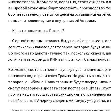
многие товары. Кроме того, вероятно, стоит ожидать и 
в мировой экономике будут опережать производство тов
Соответственно, повысятся цены на оставшийся на рынк
повысили пошлины, так и внутри самой Америки.
— Как это повлияет на Россию?
— С одной стороны, казалось бы, у нашей страны есть о
логистических каналов для товаров, которые будут мен
Во многом это действительно так, поскольку, скажем, дл
логичным выходом для КНР выглядит хотя бы частичное 
Возможно, соотечественники увидят увеличение ассортиме
попавших под ограничения Трампа. Но думать о том, что
товаров, ошибочно. Наша страна не будет посредником 
смогут переориентировать свои поставки в Штаты, пуст
против нашего государства санкционные ограничения на 
нашей страны в Америку сведен к минимуму уже давно, и 
— Неужели отечественная экономика никак не сможет в