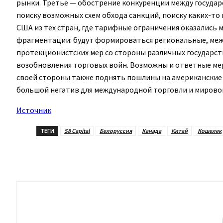
рынки. Третье — обострение конкуренции между государ
поиску возможных схем обхода санкций, поиску каких-т
США из тех стран, где тарифные ограничения оказались 
фрагментации: будут формироваться региональные, меж
протекционистских мер со стороны различных государст
возобновления торговых войн. Возможны и ответные мер
своей стороны также поднять пошлины на американские 
большой негатив для международной торговли и мирово
Источник
ТЕГИ
S8 Capital
Белоруссия
Канада
Китай
Кошелек
Поделиться