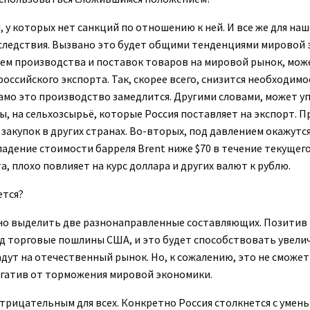
 у которых нет санкций по отношению к ней. И все же для на
оследствия. Вызвано это будет общими тенденциями мировой
нием производства и поставок товаров на мировой рынок, мо
сийского экспорта. Так, скорее всего, снизится необходимо
само это производство замедлится. Другими словами, может у
ллы, на сельхозсырьё, которые Россия поставляет на экспорт. 
закупок в других странах. Во-вторых, под давлением окажутся
дение стоимости барреля Brent ниже $70 в течение текущего 
 плохо повлияет на курс доллара и других валют к рублю.
ется?
жно выделить две разнонаправленные составляющих. Позитив 
од торговые пошлины США, и это будет способствовать увел
дут на отечественный рынок. Но, к сожалению, это не сможет
егатив от торможения мировой экономики.
отрицательным для всех. Конкретно Россия столкнется с уме