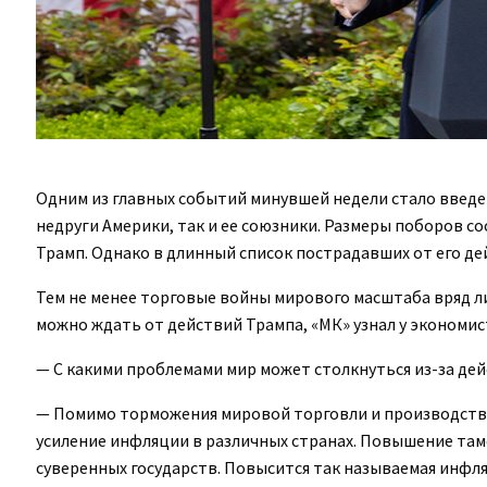
Одним из главных событий минувшей недели стало введе
недруги Америки, так и ее союзники. Размеры поборов с
Трамп. Однако в длинный список пострадавших от его дей
Тем не менее торговые войны мирового масштаба вряд л
можно ждать от действий Трампа, «МК» узнал у экономист
— С какими проблемами мир может столкнуться из-за де
— Помимо торможения мировой торговли и производства
усиление инфляции в различных странах. Повышение та
суверенных государств. Повысится так называемая инфл