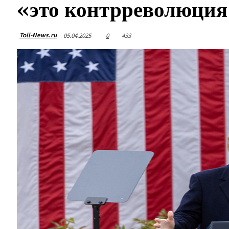
«это контрреволюция
Toll-News.ru
05.04.2025
0
433