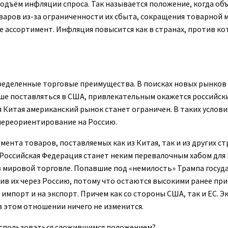
подъём инфляции спроса. Так называется положение, когда об
аров из-за ограниченности их сбыта, сокращения товарной м
е ассортимент. Инфляция повысится как в странах, против к
пределенные торговые преимущества. В поисках новых рынков
ьше поставляться в США, привлекательным окажется российск
я Китая американский рынок станет ограничен. В таких услови
переориентирование на Россию.
нта товаров, поставляемых как из Китая, так и из других ст
 Российская Федерация станет неким перевалочным хабом для 
в мировой торговле. Попавшие под «немилость» Трампа госуд
ив их через Россию, потому что остаются высокими ранее пр
импорт и на экспорт. Причем как со стороны США, так и ЕС. Э
в этом отношении ничего не изменится.
оспользоваться сложившимся положением?