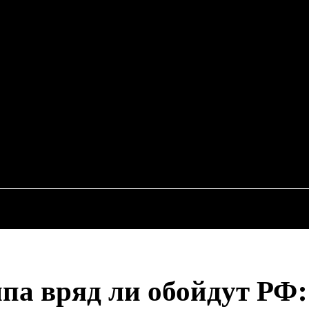
EWS
RU
ИСШЕСТВИЯ
ЭКОНОМИКА
АВТО
НЕДВИЖИМ
па вряд ли обойдут РФ: