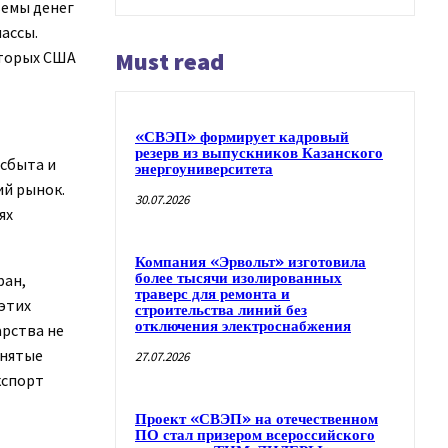
ъемы денег
ассы.
Must read
оторых США
«СВЭП» формирует кадровый
резерв из выпускников Казанского
 сбыта и
энергоуниверситета
ий рынок.
30.07.2026
ях
Компания «Эрвольт» изготовила
более тысячи изолированных
ран,
траверс для ремонта и
этих
строительства линий без
отключения электроснабжения
арства не
инятые
27.07.2026
кспорт
Проект «СВЭП» на отечественном
ПО стал призером всероссийского