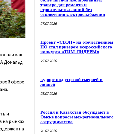
более тысячи изолированных
траверс для ремонта и
строительства линий без
отключения электроснабжения
27.07.2026
Проект «СВЭП» на отечественном
ПО стал призером всероссийского
конкурса «ТИМ-ЛИДЕРЫ»
попали как
27.07.2026
ША Дональд
курорт под угрозой смерчей и
совой сфере
ливней
ана.
26.07.2026
Россия и Казахстан обсуждают в
ть и
Омске вопросы межрегионального
в на рынках
сотрудничества
издержек на
26.07.2026