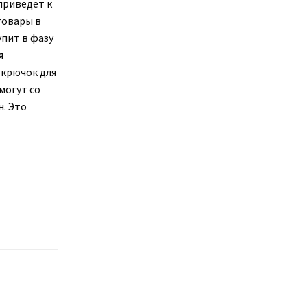
приведет к
товары в
упит в фазу
я
 крючок для
могут со
. Это