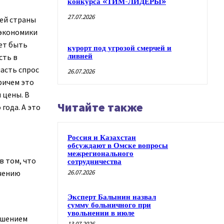
конкурса «ТИМ-ЛИДЕРЫ»
27.07.2026
шей страны
 экономики
жет быть
курорт под угрозой смерчей и
ливней
сть в
пасть спрос
26.07.2026
Причем это
 цены. В
Читайте также
года. А это
Россия и Казахстан
обсуждают в Омске вопросы
межрегионального
в том, что
сотрудничества
ичению
26.07.2026
Эксперт Балынин назвал
сумму больничного при
увольнении в июле
ньшением
13.07.2026