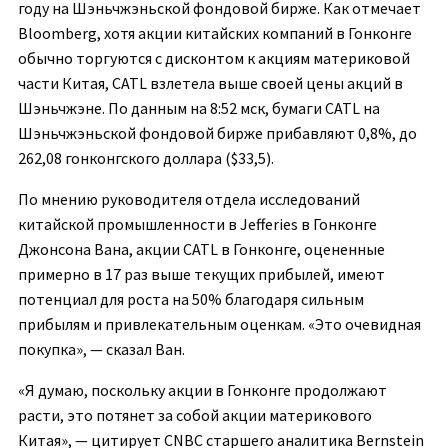
году на Шэньчжэньской фондовой бирже. Как отмечает
Bloomberg, хотя акции китайских компаний в Гонконге
обычно торгуются с дисконтом к акциям материковой
части Китая, CATL взлетела выше своей цены акций в
Шэньчжэне. По данным на 8:52 мск, бумаги CATL на
Шэньчжэньской фондовой бирже прибавляют 0,8%, до
262,08 гонконгского доллара ($33,5).
По мнению руководителя отдела исследований
китайской промышленности в Jefferies в Гонконге
Джонсона Вана, акции CATL в Гонконге, оцененные
примерно в 17 раз выше текущих прибылей, имеют
потенциал для роста на 50% благодаря сильным
прибылям и привлекательным оценкам. «Это очевидная
покупка», — сказал Ван.
«Я думаю, поскольку акции в Гонконге продолжают
расти, это потянет за собой акции материкового
Китая», — цитирует CNBC старшего аналитика Bernstein