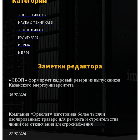
Категории
ЭНЕРГЕТИКА
302
НАУКА & ТЕХНИКА
86
ЭКОНОМИКА
66
КУЛЬТУРА
49
ИГРЫ
48
МИР
46
Заметки редактора
«СВЭП» формирует кадровый резерв из выпускников
Казанского энергоуниверситета
30.07.2026
Компания «Эрвольт» изготовила более тысячи
изолированных траверс для ремонта и строительства
линий без отключения электроснабжения
27.07.2026