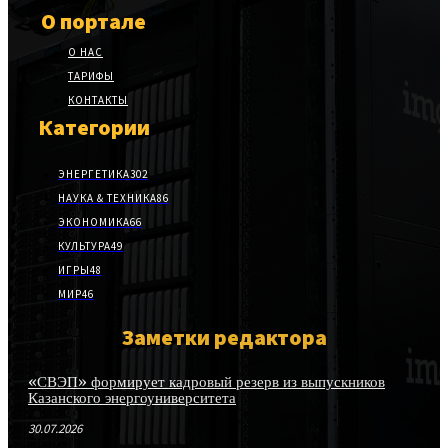
О портале
О НАС
ТАРИФЫ
КОНТАКТЫ
Категории
ЭНЕРГЕТИКА
302
НАУКА & ТЕХНИКА
86
ЭКОНОМИКА
66
КУЛЬТУРА
49
ИГРЫ
48
МИР
46
Заметки редактора
«СВЭП» формирует кадровый резерв из выпускников
Казанского энергоуниверситета
30.07.2026