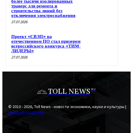
более тысячи изолированных
траверс для ремонта и
строительства линий без
отключения электроснабжения
27.07.2026
Проект «СВЭП» на
отечественном ПО стал призером
всероссийского конкурса «ТИМ-
ЛИДЕРЫ»
27.07.2026
TOLL NEWS
RU
© 2010 - 2026, Toll News - новости экономики, науки и культуры |
Правообладателям