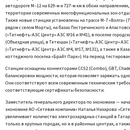
автодороге М
–
12
на 629-м и 727-м км в обоих направлениях
территории современных многофункциональных зон отды
Также
новые станции установлены на трассе М-7 «Волга»
(7
рядом с селом
Морты)
,
на базах
Пестречинского
и
Апастовс
(«Татнефть-АЗС Центр» АЗС №16 и №41)
, в поселке городс
(Объездная улица)
, в Тетюшах («Татнефть-АЗС Центр» АЗС
(«Татнефть-АЗС Центр» АЗС №
4, №17, №131), а также в Каза
коттеджного поселка «
Брайт
Парк»
)
.
На период тестирован
Станции оснащены коннекторами
CCS
2 (
Combo
),
GBT
,
Chad
балансировки мощности, которая позволяет заряжать одн
Они соответствуют всем современным техническим требо
соответствующие сертификаты безопасности.
Заместитель генерального директора по экономике — нача
экономике АО «Сетевая компания»
Наталья Назарова
:
«Сете
увеличивает количество
электрозарядных
станций
в Татар
только в крупных городах, но и в районных центрах, а такж