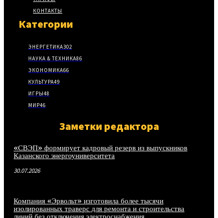
КОНТАКТЫ
Категории
ЭНЕРГЕТИКА
302
НАУКА & ТЕХНИКА
86
ЭКОНОМИКА
66
КУЛЬТУРА
49
ИГРЫ
48
МИР
46
Заметки редактора
«СВЭП» формирует кадровый резерв из выпускников
Казанского энергоуниверситета
30.07.2026
Компания «Эрвольт» изготовила более тысячи
изолированных траверс для ремонта и строительства
линий без отключения электроснабжения