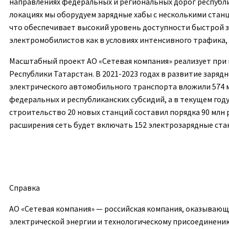
направлениях федеральных и региональных дорог
республ
локациях мы оборудуем зарядные
хабы
с несколькими стан
что обеспечивает высокий уровень доступности быстрой 
электромобилистов
как в условиях интенсивного трафика, 
Масштабный проект АО «Сетевая компания» реализует при
Республики Татарстан. В 2021-2023 годах в развитие заря
электрического автомобильного транспорта вложили 574 м
федеральных и республиканских субсидий, а
в текущем год
строительство 20 новых станций составил порядка 90 млн р
расширения сеть будет включать 152
электрозарядные
ста
Справка
АО «Сетевая компания»
— российская компания, оказывающа
электрической энергии и технологическому присоединени