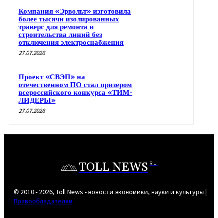
Компания «Эрвольт» изготовила
более тысячи изолированных
траверс для ремонта и
строительства линий без
отключения электроснабжения
27.07.2026
Проект «СВЭП» на
отечественном ПО стал призером
всероссийского конкурса «ТИМ-
ЛИДЕРЫ»
27.07.2026
TOLL NEWS
RU
© 2010 - 2026, Toll News - новости экономики, науки и культуры |
Правообладателям