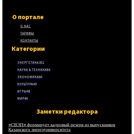
О портале
О НАС
ТАРИФЫ
КОНТАКТЫ
Категории
ЭНЕРГЕТИКА
302
НАУКА & ТЕХНИКА
86
ЭКОНОМИКА
66
КУЛЬТУРА
49
ИГРЫ
48
МИР
46
Заметки редактора
«СВЭП» формирует кадровый резерв из выпускников
Казанского энергоуниверситета