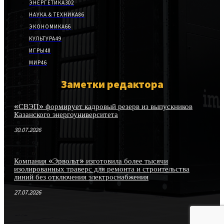
ЭНЕРГЕТИКА
302
НАУКА & ТЕХНИКА
86
ЭКОНОМИКА
66
КУЛЬТУРА
49
ИГРЫ
48
МИР
46
Заметки редактора
«СВЭП» формирует кадровый резерв из выпускников
Казанского энергоуниверситета
30.07.2026
Компания «Эрвольт» изготовила более тысячи
изолированных траверс для ремонта и строительства
линий без отключения электроснабжения
27.07.2026