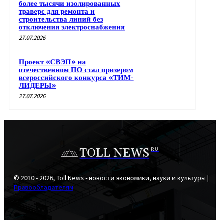
более тысячи изолированных
траверс для ремонта и
строительства линий без
отключения электроснабжения
27.07.2026
Проект «СВЭП» на
отечественном ПО стал призером
всероссийского конкурса «ТИМ-
ЛИДЕРЫ»
27.07.2026
TOLL NEWS
RU
© 2010 - 2026, Toll News - новости экономики, науки и культуры |
Правообладателям