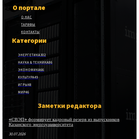
О портале
О НАС
ТАРИФЫ
КОНТАКТЫ
Категории
ЭНЕРГЕТИКА
302
НАУКА & ТЕХНИКА
86
ЭКОНОМИКА
66
КУЛЬТУРА
49
ИГРЫ
48
МИР
46
Заметки редактора
«СВЭП» формирует кадровый резерв из выпускников
Казанского энергоуниверситета
30.07.2026