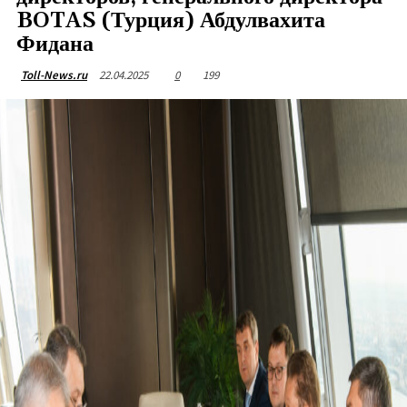
BOTAS (Турция) Абдулвахита
Фидана
22.04.2025
0
199
Toll-News.ru