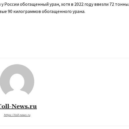
у России обогащенный уран, хотя в 2022 году ввезли 72 тонны
вые 90 килограммов обогащенного урана.
Toll-News.ru
https://toll-news.ru