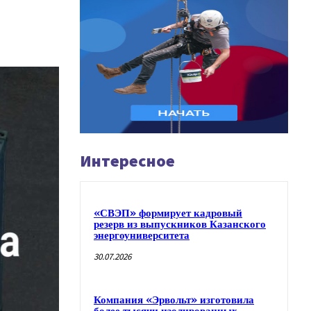
Интересное
«СВЭП» формирует кадровый
резерв из выпускников Казанского
энергоуниверситета
30.07.2026
Компания «Эрвольт» изготовила