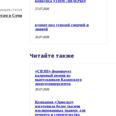
конкурса «ТИМ-ЛИДЕРЫ»
27.07.2026
ующая статья
егам в Сочи
курорт под угрозой смерчей и
ливней
26.07.2026
Читайте также
«СВЭП» формирует
кадровый резерв из
выпускников Казанского
энергоуниверситета
30.07.2026
Компания «Эрвольт»
изготовила более тысячи
изолированных траверс для
ремонта и строительства