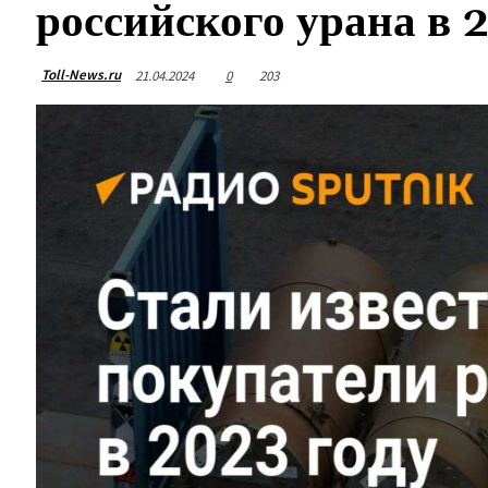
российского урана в 
Toll-News.ru
21.04.2024
0
203