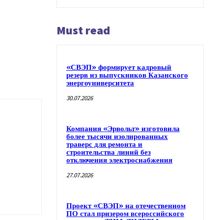
.
Must read
«СВЭП» формирует кадровый
резерв из выпускников Казанского
энергоуниверситета
30.07.2026
Компания «Эрвольт» изготовила
более тысячи изолированных
траверс для ремонта и
строительства линий без
отключения электроснабжения
27.07.2026
Проект «СВЭП» на отечественном
ПО стал призером всероссийского