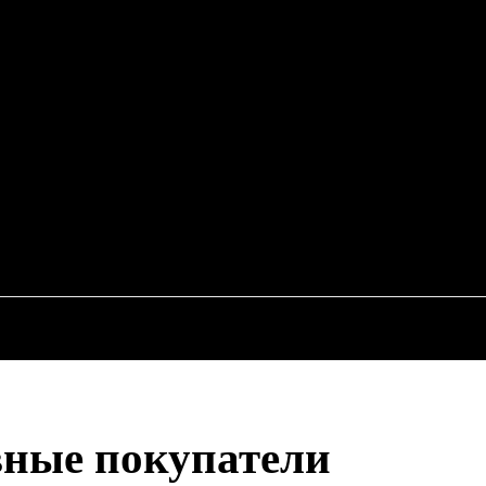
EWS
RU
ИСШЕСТВИЯ
ЭКОНОМИКА
АВТО
НЕДВИЖИМ
вные покупатели