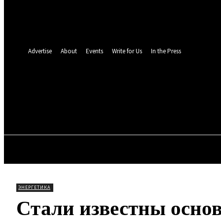
восстановление пароля
Восстановите свой пароль
Ваш адрес электронной почты
Пароль будет выслан Вам по электронной почте.
Advertise
About
Events
Write for Us
In the Press
TOLL N
18.8
C
Мюнхен
Суббота, 8 августа, 2026
ОБЩЕСТВО
МИР
ПРО
ЭНЕРГЕТИКА
Стали известны осно