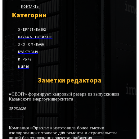
КОНТАКТЫ
Категории
ЭНЕРГЕТИКА
302
НАУКА & ТЕХНИКА
86
ЭКОНОМИКА
66
КУЛЬТУРА
49
ИГРЫ
48
МИР
46
Заметки редактора
«СВЭП» формирует кадровый резерв из выпускников
Казанского энергоуниверситета
30.07.2026
Компания «Эрвольт» изготовила более тысячи
изолированных траверс для ремонта и строительства
линий без отключения электроснабжения