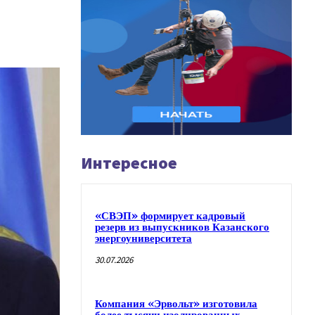
Интересное
«СВЭП» формирует кадровый
резерв из выпускников Казанского
энергоуниверситета
30.07.2026
Компания «Эрвольт» изготовила