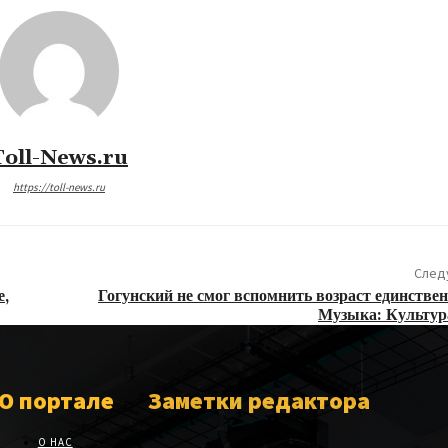
Toll-News.ru
https://toll-news.ru
След
е,
Гогунский не смог вспомнить возраст единствен
Музыка: Культур
О портале
Заметки редактора
О НАС