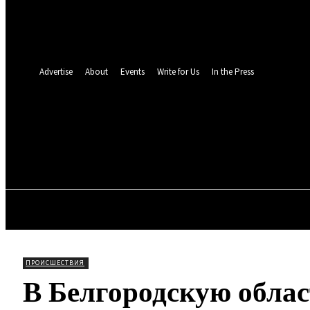
восстановление пароля
Восстановите свой пароль
Ваш адрес электронной почты
Пароль будет выслан Вам по электронной почте.
Advertise
About
Events
Write for Us
In the Press
TOLL N
15.5
C
Мюнхен
Суббота, 8 августа, 2026
ОБЩЕСТВО
МИР
ПРО
ПРОИСШЕСТВИЯ
В Белгородскую обла