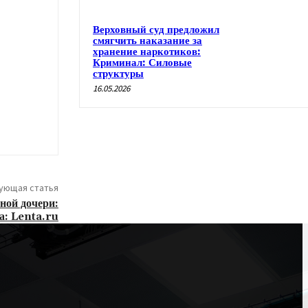
Верховный суд предложил
смягчить наказание за
хранение наркотиков:
Криминал: Силовые
структуры
16.05.2026
ующая статья
ной дочери:
а: Lenta.ru