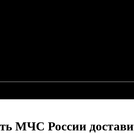
EWS
RU
ИСШЕСТВИЯ
ЭКОНОМИКА
АВТО
НЕДВИЖИМ
сть МЧС России достави