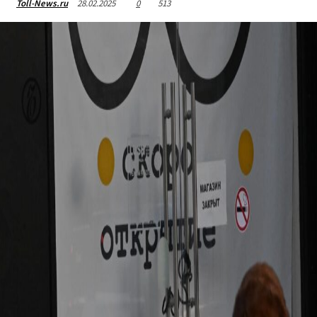
28.02.2025
0
513
Toll-News.ru