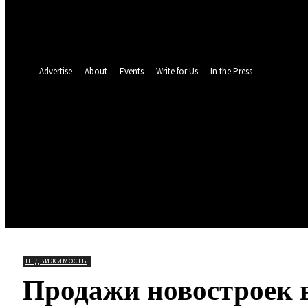
восстановление пароля
Восстановите свой пароль
Ваш адрес электронной почты
Пароль будет выслан Вам по электронной почте.
Advertise
About
Events
Write for Us
In the Press
TOLL N
18.3
C
Мюнхен
Пятница, 7 августа, 2026
ОБЩЕСТВО
МИР
ПРО
НЕДВИЖИМОСТЬ
Продажи новостроек в