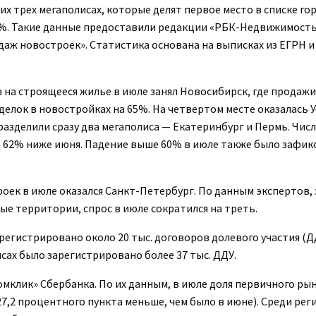
тих трех мегаполисах, которые делят первое место в списке го
70%. Такие данные предоставили редакции «РБК-Недвижимост
даж новостроек». Статистика основана на выписках из ЕГРН 
 на строящееся жилье в июле занял Новосибирск, где продажи
сделок в новостройках на 65%. На четвертом месте оказалась 
азделили сразу два мегаполиса — Екатеринбург и Пермь. Числ
а 62% ниже июня. Падение выше 60% в июле также было зафик
к в июле оказался Санкт-Петербург. По данным экспертов, 
вые территории, спрос в июле сократился на треть.
регистрировано около 20 тыс. договоров долевого участия (ДД
исах было зарегистрировано более 37 тыс. ДДУ.
мклик» Сбербанка. По их данным, в июле доля первичного ры
27,2 процентного пункта меньше, чем было в июне). Среди рег