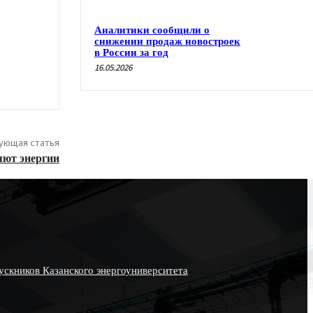
Аналитики сообщили о
снижении продаж новостроек
в России за год
16.05.2026
ующая статья
яют энергии
скников Казанского энергоуниверситета