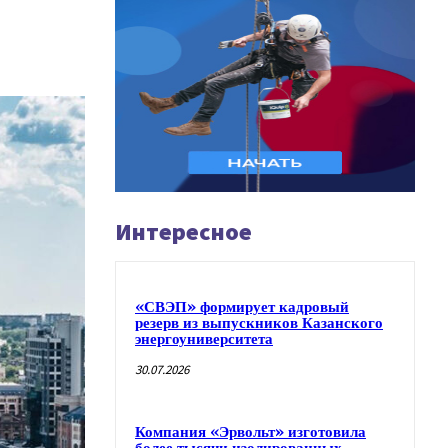
Интересное
«СВЭП» формирует кадровый
резерв из выпускников Казанского
энергоуниверситета
30.07.2026
Компания «Эрвольт» изготовила