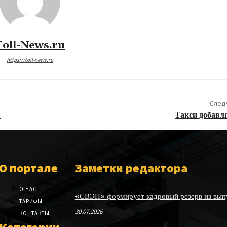
Toll-News.ru
https://toll-news.ru
След
.
Такси добавл
О портале
Заметки редактора
О НАС
«СВЭП» формирует кадровый резерв из выпу
ТАРИФЫ
30.07.2026
КОНТАКТЫ