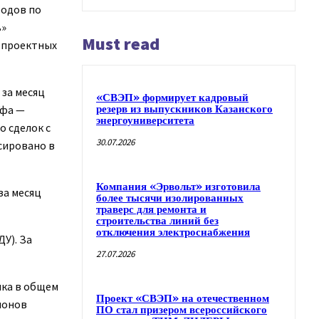
родов по
ь»
Must read
и проектных
 за месяц
«СВЭП» формирует кадровый
Уфа —
резерв из выпускников Казанского
энергоуниверситета
о сделок с
30.07.2026
сировано в
Компания «Эрвольт» изготовила
за месяц
более тысячи изолированных
траверс для ремонта и
строительства линий без
отключения электроснабжения
У). За
27.07.2026
нка в общем
Проект «СВЭП» на отечественном
ионов
ПО стал призером всероссийского