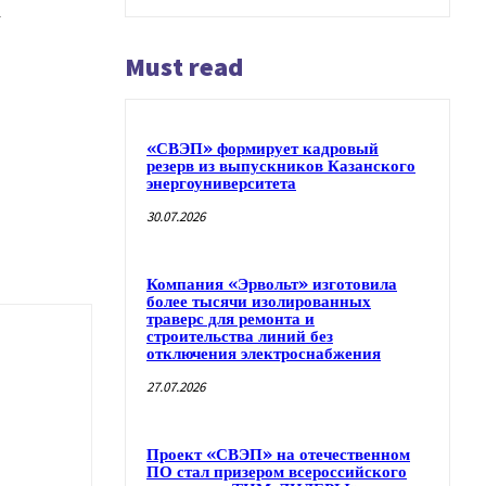
m
Must read
«СВЭП» формирует кадровый
резерв из выпускников Казанского
энергоуниверситета
30.07.2026
Компания «Эрвольт» изготовила
более тысячи изолированных
траверс для ремонта и
строительства линий без
отключения электроснабжения
27.07.2026
Проект «СВЭП» на отечественном
ПО стал призером всероссийского