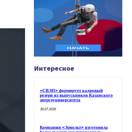
Интересное
«СВЭП» формирует кадровый
резерв из выпускников Казанского
энергоуниверситета
30.07.2026
Компания «Эрвольт» изготовила