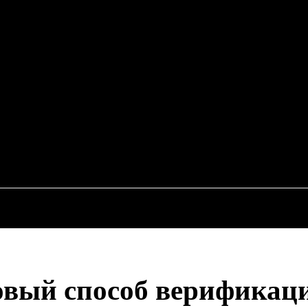
EWS
RU
ИСШЕСТВИЯ
ЭКОНОМИКА
АВТО
НЕДВИЖИМ
овый способ верификац