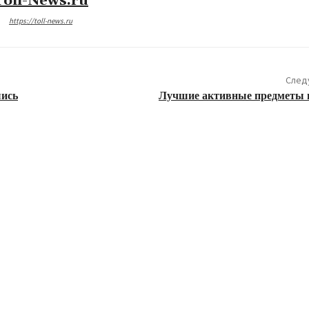
Toll-News.ru
https://toll-news.ru
След
шись
Лучшие активные предметы 