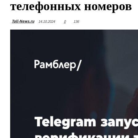
телефонных номеров
Toll-News.ru
14.10.2024
0
136