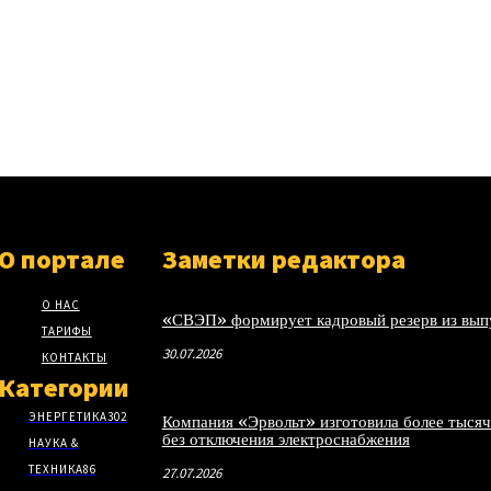
О портале
Заметки редактора
О НАС
«СВЭП» формирует кадровый резерв из выпу
ТАРИФЫ
30.07.2026
КОНТАКТЫ
Категории
ЭНЕРГЕТИКА
302
Компания «Эрвольт» изготовила более тысяч
без отключения электроснабжения
НАУКА &
ТЕХНИКА
86
27.07.2026