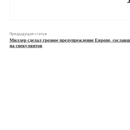
Предыдущая статья
Миллер сделал грозное предупреждение Европе, сослав
на спекулянтов