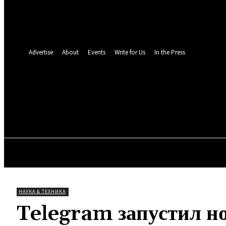
восстановление пароля
Восстановите свой пароль
Ваш адрес электронной почты
Пароль будет выслан Вам по электронной почте.
Advertise
About
Events
Write for Us
In the Press
TOLL N
19.6
C
Мюнхен
Четверг, 6 августа, 2026
ОБЩЕСТВО
МИР
ПРО
НАУКА & ТЕХНИКА
Telegram запустил н