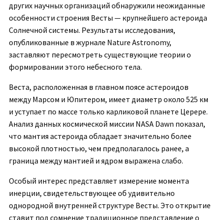
других научных организаций обнаружили неожиданные
особенности строения Весты — крупнейшего астероида
Солнечной системы. Результаты исследования,
опубликованные в журнале Nature Astronomy,
заставляют пересмотреть существующие теории о
формировании этого небесного тела.
Веста, расположенная в главном поясе астероидов
между Марсом и Юпитером, имеет диаметр около 525 км
и уступает по массе только карликовой планете Церере.
Анализ данных космической миссии NASA Dawn показал,
что мантия астероида обладает значительно более
высокой плотностью, чем предполагалось ранее, а
граница между мантией и ядром выражена слабо.
Особый интерес представляет измерение момента
инерции, свидетельствующее об удивительно
однородной внутренней структуре Весты. Это открытие
ставит под сомнение традиционное представление о