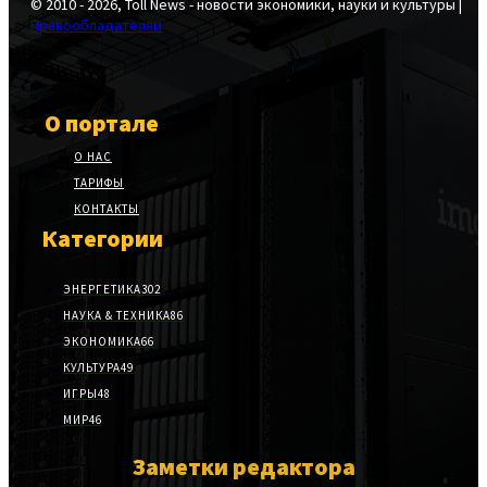
© 2010 - 2026, Toll News - новости экономики, науки и культуры |
Правообладателям
О портале
О НАС
ТАРИФЫ
КОНТАКТЫ
Категории
ЭНЕРГЕТИКА
302
НАУКА & ТЕХНИКА
86
ЭКОНОМИКА
66
КУЛЬТУРА
49
ИГРЫ
48
МИР
46
Заметки редактора