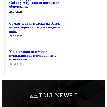
Galaxy A15 вышло июльское
обновление
25.07.2026
Самая черная краска на Земле
может вернуть людям звездное
небо
13.07.2026
Учёные нашли в мозге
курильщиков неожиданные
изменения
28.06.2026
TOLL NEWS
RU