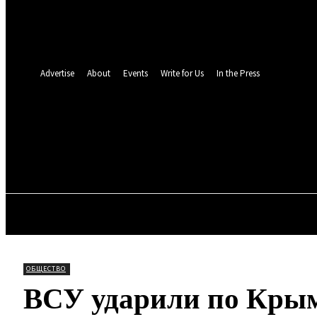
восстановление пароля
Восстановите свой пароль
Ваш адрес электронной почты
Пароль будет выслан Вам по электронной почте.
Advertise
About
Events
Write for Us
In the Press
TOLL N
15.6
C
Мюнхен
Пятница, 7 августа, 2026
ОБЩЕСТВО
МИР
ПРО
ОБЩЕСТВО
ВСУ ударили по Кры