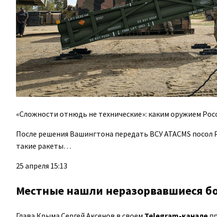
«Сложности отнюдь не технические»: каким оружием Рос
После решения Вашингтона передать ВСУ ATACMS посол 
такие ракеты…
25 апреля 15:13
Местные нашли неразорвавшиеся б
Глава Крыма Сергей Аксенов в своем
Telegram-канале
пр