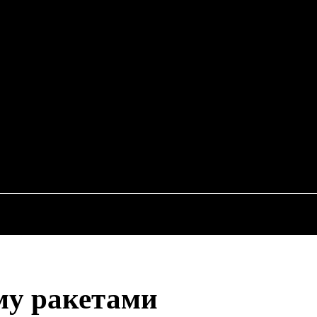
EWS
RU
ИСШЕСТВИЯ
ЭКОНОМИКА
АВТО
НЕДВИЖИМ
му ракетами
Поде