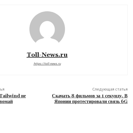
Toll-News.ru
https://toll-news.ru
ья
Следующая статья
Tailwind не
Скачать 8 фильмов за 1 секунду. В
рвомай
Японии протестировали связь 6G