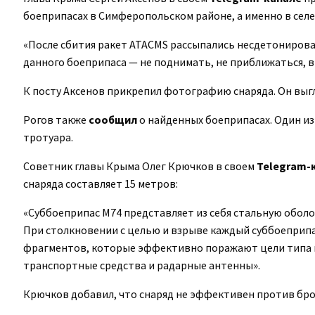
боеприпасах в Симферопольском районе, а именно в селе 
«После сбития ракет ATACMS рассыпались несдетониров
данного боеприпаса — не поднимать, не приближаться, 
К посту Аксенов прикрепил фотографию снаряда. Он выг
Рогов также
сообщил
о найденных боеприпасах. Один из
тротуара.
Советник главы Крыма Олег Крючков в своем
Telegram-
снаряда составляет 15 метров:
«Суббоеприпас M74 представляет из себя стальную обол
При столкновении с целью и взрыве каждый суббоеприп
фрагментов, которые эффективно поражают цели типа 
транспортные средства и радарные антенны».
Крючков добавил, что снаряд не эффективен против бр