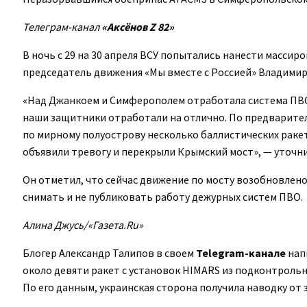
Телеграм-канал
«Аксёнов Z 82»
В ночь с 29 на 30 апреля ВСУ попытались нанести массир
председатель движения «Мы вместе с Россией» Владимир
«Над Джанкоем и Симферополем отработала система ПВ
наши защитники отработали на отлично. По предварите
по мирному полуострову несколько баллистических раке
объявили тревогу и перекрыли Крымский мост», — уточни
Он отметил, что сейчас движение по мосту возобновлено
снимать и не публиковать работу дежурных систем ПВО.
Алина Джусь/«Газета.Ru»
Блогер Александр Талипов в своем
Telegram-канале
нап
около девяти ракет с установок HIMARS из подконтрольн
По его данным, украинская сторона получила наводку от