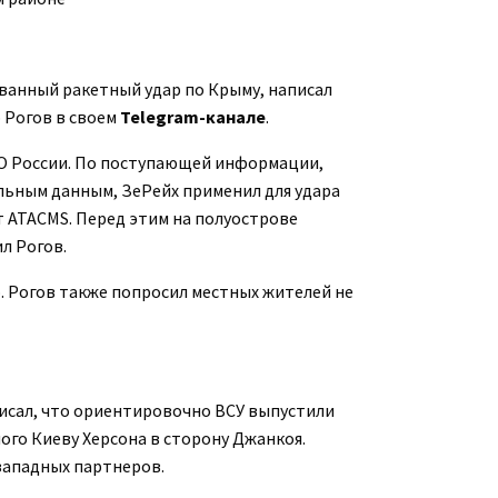
ованный ракетный удар по Крыму, написал
 Рогов в своем
Telegram-канале
.
О России. По поступающей информации,
льным данным, ЗеРейх применил для удара
т ATACMS. Перед этим на полуострове
л Рогов.
. Рогов также попросил местных жителей не
исал, что ориентировочно ВСУ выпустили
ого Киеву Херсона в сторону Джанкоя.
 западных партнеров.