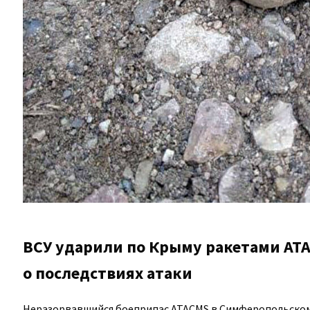
ВСУ ударили по Крыму ракетами ATA
о последствиях атаки
Неразорвавшийся боеприпас ATACMS в Симферопольско