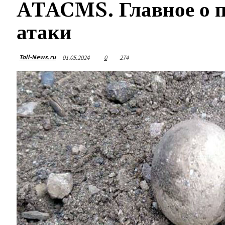
ATACMS. Главное о п
атаки
Toll-News.ru
01.05.2024
0
274