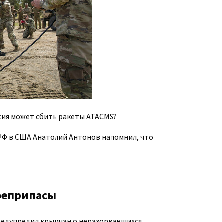
сия может сбить ракеты ATACMS?
РФ в США Анатолий Антонов напомнил, что
оеприпасы
едупредил крымчан о неразорвавшихся