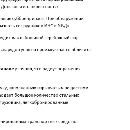
Донское и его окрестностях:
авшие суббоеприпасы. При обнаружении
вызвать сотрудников МЧС и МВД».
лядит как небольшой серебряный шар.
 снарядов упал на проезжую часть вблизи от
канале
уточнил, что радиус поражения
очку, заполненную взрывчатым веществом.
ас дает большое количество стальных
грузовика, легкобронированные
онированных транспортных средств.