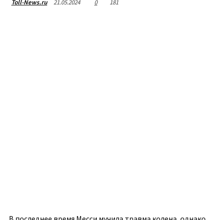
21.05.2024
0
181
Toll-News.ru
В последнее время Месси мучила травма колена, однако