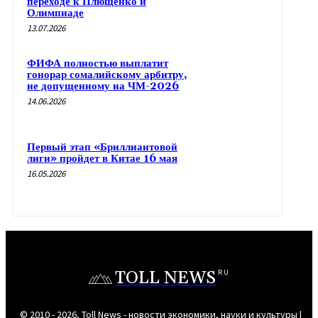
переходе к Плющенко и
Олимпиаде
13.07.2026
ФИФА полностью выплатит
гонорар сомалийскому арбитру,
не допущенному на ЧМ-2026
14.06.2026
Первый этап «Бриллиантовой
лиги» пройдет в Китае 16 мая
16.05.2026
TOLL NEWS
RU
© 2010 - 2026, Toll News - новости экономики, науки и культуры |