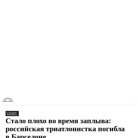
RU
TOLL NEWS
СПОРТ
Стало плохо во время заплыва:
российская триатлонистка погибла
в Барселоне