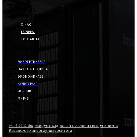
О портале
О НАС
ТАРИФЫ
КОНТАКТЫ
Категории
ЭНЕРГЕТИКА
302
НАУКА & ТЕХНИКА
86
ЭКОНОМИКА
66
КУЛЬТУРА
49
ИГРЫ
48
МИР
46
Заметки редактора
«СВЭП» формирует кадровый резерв из выпускников
Казанского энергоуниверситета