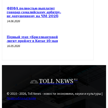
ФИФА полностью выплатит
гонорар сомалийскому арбитру,
не допущенному на ЧМ-2026
14.06.2026
Первый этап «Бриллиантовой
лиги» пройдет в Китае 16 мая
16.05.2026
TOLL NEWS
RU
© 2010 - 2026, Toll News - новости экономики, науки и культуры |
Правообладателям