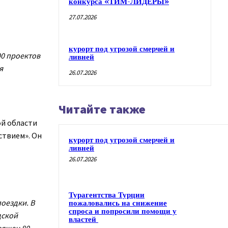
конкурса «ТИМ-ЛИДЕРЫ»
27.07.2026
курорт под угрозой смерчей и
00 проектов
ливней
я
26.07.2026
Читайте также
ой области
ствием». Он
курорт под угрозой смерчей и
ливней
26.07.2026
Турагентства Турции
поездки. В
пожаловались на снижение
спроса и попросили помощи у
дской
властей
вящен 80-