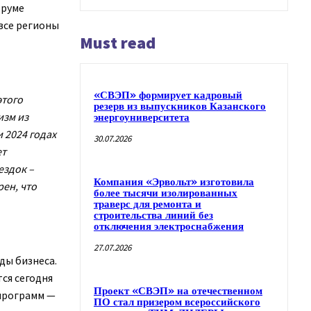
оруме
все регионы
Must read
«СВЭП» формирует кадровый
этого
резерв из выпускников Казанского
изм из
энергоуниверситета
и 2024 годах
30.07.2026
ет
ездок –
Компания «Эрвольт» изготовила
рен, что
более тысячи изолированных
траверс для ремонта и
строительства линий без
отключения электроснабжения
27.07.2026
ды бизнеса.
ся сегодня
Проект «СВЭП» на отечественном
 программ —
ПО стал призером всероссийского