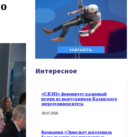
но
Интересное
«СВЭП» формирует кадровый
резерв из выпускников Казанского
энергоуниверситета
30.07.2026
Компания «Эрвольт» изготовила