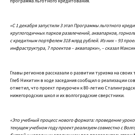
программа льготного кредитования.
«С 1 декабря запустили 3 этап Программы льготного кред
круглогодичных парков развлечений, аквапарков, горнолы
с кредитным портфелем 318 млрд рублей. Из них – 93 прое
инфраструктура, 7 проектов – аквапарки», – сказал Макси
Главы регионов рассказали о развитии туризма на своих
Глеб Никитин в ходе заседания сообщил о реализации со
отметил, что проект приурочен к 80-летию Сталинградск
нижегородских школ и их волгоградские сверстники.
«Это учебный процесс нового формата: проведение уроков,
текущем учебном году проект реализуем совместно с Волг
битвой и народным ополчением под предводительством М