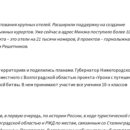
итования крупных отелей. Расширили поддержку на создание
жных курортов. Уже сейчас в адрес Минэка поступило более 1
кта – это отели на 21 тысячи номеров, 8 проектов – горнолыжна
м Решетников.
 территориях и поделились планами. Губернатор Нижегородск
вместного с Волгоградской областью проекта «Уроки с путеше
ой битвы. В нем принимают участие все ученики 10-х классов
 в первую очередь, по истории России, в ходе туристической 
оградской областью и РЖД по местам, связанным со Сталингра
инина и Пожарского. В следующем учебном году он будет пос