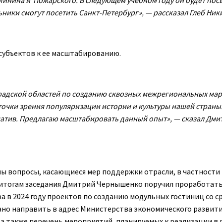
ики смогут посетить Санкт-Петербург», — рассказал Глеб Ник
субъектов к ее масштабированию.
градской областей по созданию сквозных межрегиональных ма
точки зрения популяризации истории и культуры нашей страны
циатив. Предлагаю масштабировать данный опыт», — сказал Дми
ы вопросы, касающиеся мер поддержки отрасли, в частности
 итогам заседания Дмитрий Чернышенко поручил проработать
а в 2024 году проектов по созданию модульных гостиниц со с
вано направить в адрес Министерства экономического развити
 а также перечень мероприятий, планируемых к реализации в 