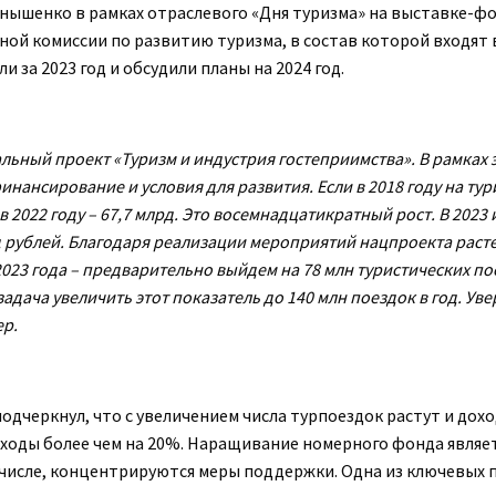
ышенко в рамках отраслевого «Дня туризма» на выставке-ф
ой комиссии по развитию туризма, в состав которой входят 
 за 2023 год и обсудили планы на 2024 год.
льный проект «Туризм и индустрия гостеприимства». В рамках 
ансирование и условия для развития. Если в 2018 году на тур
 2022 году – 67,7 млрд. Это восемнадцатикратный рост. В 2023 
 рублей. Благодаря реализации мероприятий нацпроекта раст
2023 года – предварительно выйдем на 78 млн туристических по
адача увеличить этот показатель до 140 млн поездок в год. Уве
ер.
черкнул, что с увеличением числа турпоездок растут и дохо
оходы более чем на 20%. Наращивание номерного фонда являет
 числе, концентрируются меры поддержки. Одна из ключевых