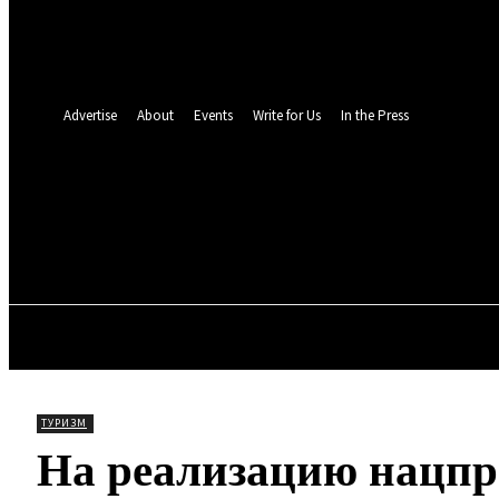
восстановление пароля
Восстановите свой пароль
Ваш адрес электронной почты
Пароль будет выслан Вам по электронной почте.
Advertise
About
Events
Write for Us
In the Press
TOLL N
24.5
C
Мюнхен
Пятница, 7 августа, 2026
ОБЩЕСТВО
МИР
ПРО
ТУРИЗМ
На реализацию нацпр