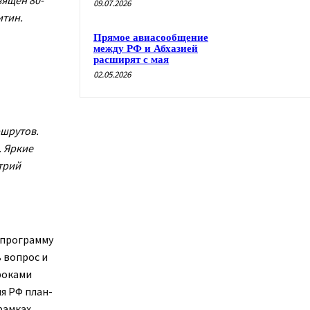
09.07.2026
итин.
Прямое авиасообщение
между РФ и Абхазией
расширят с мая
02.05.2026
ршрутов.
. Яркие
трий
 программу
 вопрос и
роками
я РФ план-
рамках