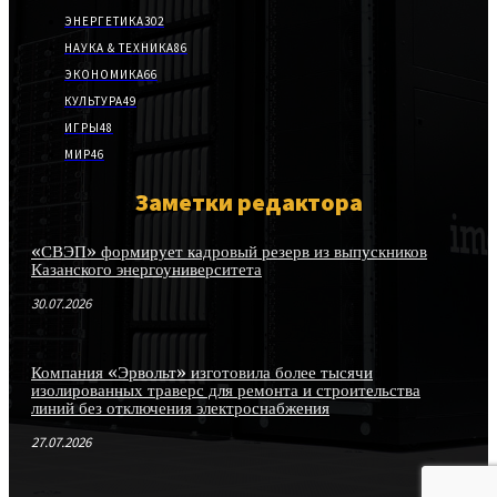
ЭНЕРГЕТИКА
302
НАУКА & ТЕХНИКА
86
ЭКОНОМИКА
66
КУЛЬТУРА
49
ИГРЫ
48
МИР
46
Заметки редактора
«СВЭП» формирует кадровый резерв из выпускников
Казанского энергоуниверситета
30.07.2026
Компания «Эрвольт» изготовила более тысячи
изолированных траверс для ремонта и строительства
линий без отключения электроснабжения
27.07.2026