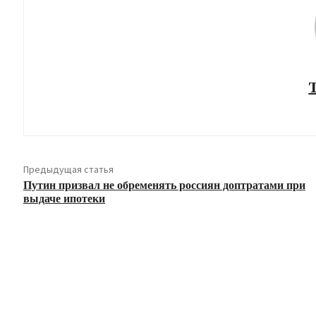
Предыдущая статья
Путин призвал не обременять россиян доптратами при
выдаче ипотеки