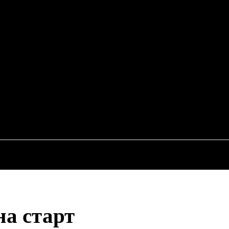
EWS
RU
ИСШЕСТВИЯ
ЭКОНОМИКА
АВТО
НЕДВИЖИМ
на старт