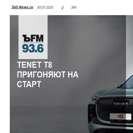
Toll-News.ru
30.07.2025
0
384