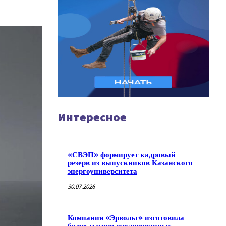
Интересное
«СВЭП» формирует кадровый
резерв из выпускников Казанского
энергоуниверситета
30.07.2026
Компания «Эрвольт» изготовила