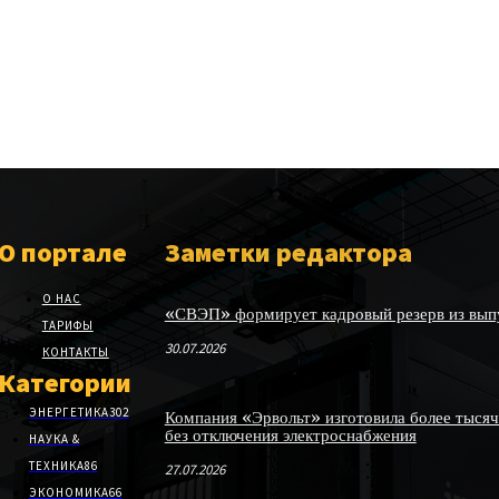
О портале
Заметки редактора
О НАС
«СВЭП» формирует кадровый резерв из выпу
ТАРИФЫ
30.07.2026
КОНТАКТЫ
Категории
ЭНЕРГЕТИКА
302
Компания «Эрвольт» изготовила более тысяч
без отключения электроснабжения
НАУКА &
ТЕХНИКА
86
27.07.2026
ЭКОНОМИКА
66