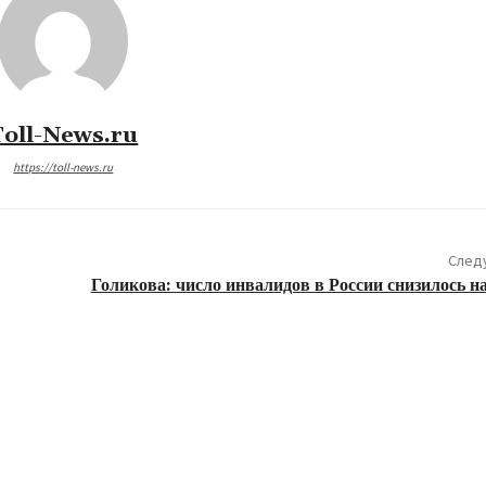
Toll-News.ru
https://toll-news.ru
След
Голикова: число инвалидов в России снизилось н