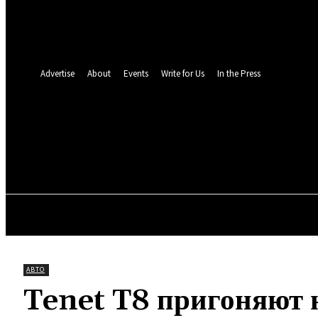
восстановление пароля
Восстановите свой пароль
Ваш адрес электронной почты
Пароль будет выслан Вам по электронной почте.
Advertise
About
Events
Write for Us
In the Press
TOLL N
26.4
C
Мюнхен
Пятница, 7 августа, 2026
ОБЩЕСТВО
МИР
ПРО
АВТО
Tenet T8 пригоняют 