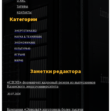
О НАС
ТАРИФЫ
КОНТАКТЫ
Категории
ЭНЕРГЕТИКА
302
НАУКА & ТЕХНИКА
86
ЭКОНОМИКА
66
КУЛЬТУРА
49
ИГРЫ
48
МИР
46
Заметки редактора
«СВЭП» формирует кадровый резерв из выпускников
Казанского энергоуниверситета
30.07.2026
Компания «Эрвольт» изготовила более тысячи