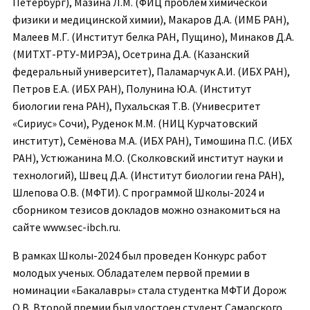
Петербург), Мазина Л.М. (ФИЦ проблем химической
физики и медицинской химии), Макаров Д.А. (ИМБ РАН),
Малеев М.Г. (Институт белка РАН, Пущино), Минаков Д.А.
(МИТХТ-РТУ-МИРЭА), Осетрина Д.А. (Казанский
федеральный университет), Паламарчук А.И. (ИБХ РАН),
Петров Е.А. (ИБХ РАН), Полунина Ю.А. (Институт
биологии гена РАН), Пухальская Т.В. (Унивесритет
«Сириус» Сочи), Руденок М.М. (НИЦ Курчатовский
институт), Семёнова М.А. (ИБХ РАН), Тимошина П.С. (ИБХ
РАН), Устюжанина М.О. (Сколковский институт науки и
технологий), Швец Д.А. (Институт биологии гена РАН),
Шлепова О.В. (МФТИ). С программой Школы-2024 и
сборником тезисов докладов можно ознакомиться на
сайте www.sec-ibch.ru.
В рамках Школы-2024 был проведен Конкурс работ
молодых ученых. Обладателем первой премии в
номинации «Бакалавры» стала студентка МФТИ Дорож
О.В. Второй премии был удостоен студент Самарского