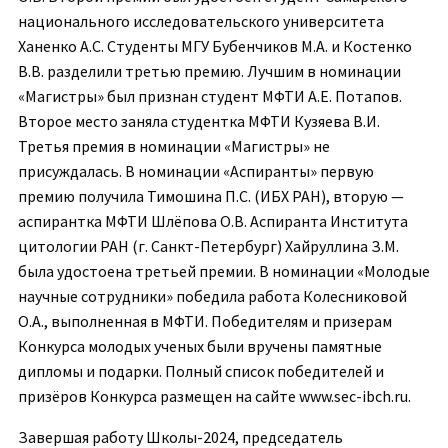
национального исследовательского университета
Ханенко А.С. Студенты МГУ Бубенчиков М.А. и Костенко
В.В. разделили третью премию. Лучшим в номинации
«Магистры» был признан студент МФТИ А.Е. Потапов.
Второе место заняла студентка МФТИ Кузяева В.И.
Третья премия в номинации «Магистры» не
присуждалась. В номинации «Аспиранты» первую
премию получила Тимошина П.С. (ИБХ РАН), вторую —
аспирантка МФТИ Шлёпова О.В. Аспиранта Института
цитологии РАН (г. Санкт-Петербург) Хайруллина З.М.
была удостоена третьей премии. В номинации «Молодые
научные сотрудники» победила работа Колесниковой
О.А., выполненная в МФТИ. Победителям и призерам
Конкурса молодых ученых были вручены памятные
дипломы и подарки. Полный список победителей и
призёров Конкурса размещен на сайте www.sec-ibch.ru.
Завершая работу Школы-2024, председатель