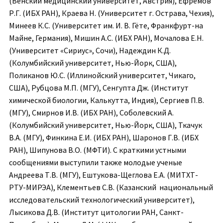
(Венский медицинский университет, Австрия), Ефремов
Р.Г. (ИБХ РАН), Краева Н. (Университет г. Острава, Чехия),
Минеев К.С. (Университет им. И. В. Гёте, Франкфурт-на
Майне, Германия), Мишин А.С. (ИБХ РАН), Мочалова Е.Н.
(Университет «Сириус», Сочи), Надеждин К.Д.
(Колумбийский университет, Нью-Йорк, США),
Поликанов Ю.С. (Иллинойский университет, Чикаго,
США), Рубцова М.П. (МГУ), Сенгупта Дж. (Институт
химической биологии, Калькутта, Индия), Сергиев П.В.
(МГУ), Смирнов И.В. (ИБХ РАН), Соболевский А.
(Колумбийский университет, Нью-Йорк, США), Ткачук
В.А. (МГУ), Финкина Е.И. (ИБХ РАН), Шаронов Г.В. (ИБХ
РАН), Шипунова В.О. (МФТИ). С краткими устными
сообщениями выступили также молодые ученые
Андреева Т.В. (МГУ), Ештукова-Щеглова Е.А. (МИТХТ-
РТУ-МИРЭА), Клементьев С.В. (Казанский национальный
исследовательский технологический университет),
Лысикова Д.В. (Институт цитологии РАН, Санкт-